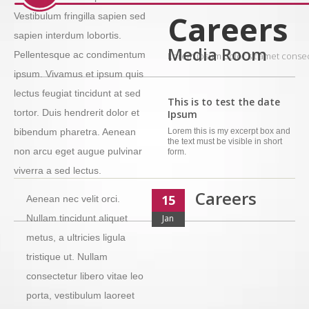
Careers
Vestibulum fringilla sapien sed
sapien interdum lobortis.
Media Room
Pellentesque ac condimentum
Lorem ipsum dolor sit amet consec
ipsum. Vivamus et ipsum quis
lectus feugiat tincidunt at sed
This is to test the date
tortor. Duis hendrerit dolor et
Ipsum
bibendum pharetra. Aenean
Lorem this is my excerpt box and
the text must be visible in short
non arcu eget augue pulvinar
form.
viverra a sed lectus.
Careers
15
Aenean nec velit orci.
Nullam tincidunt aliquet
Jan
metus, a ultricies ligula
tristique ut. Nullam
consectetur libero vitae leo
porta, vestibulum laoreet