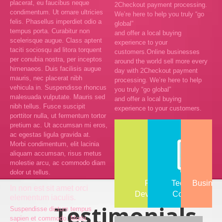
placerat, eu faucibus neque
2Checkout payment processing.
condimentum. Ut ornare ultricies
We’re here to help you truly “go
felis. Phasellus imperdiet odio a
global”
tempus porta. Curabitur non
and offer a local buying
scelerisque augue. Class aptent
experience to your
taciti sociosqu ad litora torquent
customers.Online businesses
per conubia nostra, per inceptos
around the world sell more every
himenaeos. Duis facilisis augue
day with 2Checkout payment
mauris, nec placerat nibh
processing. We’re here to help
vehicula in. Suspendisse rhoncus
you truly “go global”
malesuada vulputate. Mauris sed
and offer a local buying
nibh tellus. Fusce suscipit
experience to your customers.
porttitor nulla, ut fermentum tortor
pretium ac. Ut accumsan mi eros,
ac egestas ligula gravida at.
Morbi condimentum, elit lacinia
aliquam accumsan, risus metus
molestie arcu, ac commodo diam
dolor ut tellus.
Product
Technology
Busines
In non est sit amet orci
Development
Consulting
elementum iaculis.
Testimonials
Suspendisse dictum tempus
sapien et commodo. Morbi