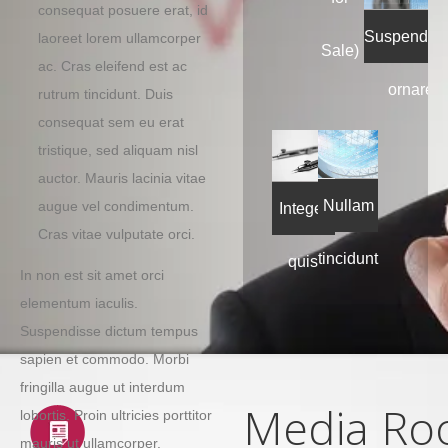
consequat posuere erat, id
Suspendis
laoreet lorem ullamcorper
Sale)
ac. Cras eleifend est ac
ornare
rutrum tincidunt. Duis
consequat sem eu erat
tristique, sed aliquam nisl
auctor. Mauris lacinia vitae
Nullam
augue vel condimentum.
Integer
Cras vitae vulputate orci.
tincidunt
quis
In non est sit amet orci
elementum iaculis.
convallis
Suspendisse dictum tempus
sapien et commodo. Morbi
fringilla augue ut interdum
Media R
lobortis. Proin ultricies porttitor
mauris ut ullamcorper.