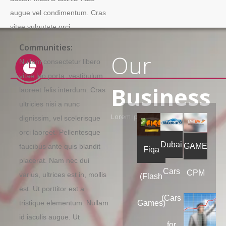
augue vel condimentum. Cras
vitae vulputate orci.
Communities:
Our
Nullam consectetur libero
vitae leo porta, vestibulum
Business
laoreet felis interdum. Cras
ultricies nisi a nunc
Lorem Ipsum Dolar Sit amet
dignissim, vel scelerisque
orci laoreet. Pellentesque
Dubai
GAME
faucibus ante quis blandit
Fiqa
placerat. Nam nec dui
Cars
CPM
varius, ultrices est in, mollis
(Flash
est. Ut porttitor est a
(Cars
Games)
tristique elementum. Nullam
id iaculis augue. Ut
for