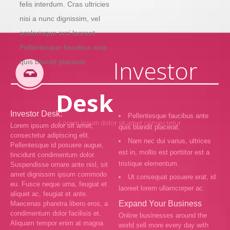
felis interdum. Cras ultricies
nisi a nunc dignissim, vel
scelerisque orci laoreet.
Pellentesque faucibus ante
Investor
quis blandit placerat.
Desk
Investor Desk:
Pellentesque faucibus ante
Lorem ipsum dolor sit amet consectetur.
Lorem ipsum dolor sit amet,
quis blandit placerat.
consectetur adipiscing elit.
Nam nec dui varius, ultrices
Pellentesque id posuere augue,
est in, mollis est porttitor est a
tincidunt condimentum dolor.
tristique elementum.
Suspendisse ornare ante nisl, sit
amet dignissim ipsum commodo
Ut consequat posuere erat, id
eu. Fusce neque urna, feugiat et
laoreet lorem ullamcorper ac.
aliquet ac, feugiat et ante.
Expand Your Business
Maecenas pharetra libero eros, a
condimentum dolor facilisis et.
Online businesses around the
Aliquam tempor enim at magna
world sell more every day with