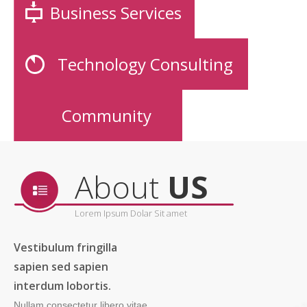
Business Services
Technology Consulting
Community
About
US
Lorem Ipsum Dolar Sit amet
Vestibulum fringilla
sapien sed sapien
interdum lobortis.
Nullam consectetur libero vitae