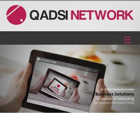
HOME
ABOUT US
OUR BUSINESS
MEDIA ROOM / CAREERS
INVESTOR DESK
TESTIMONIAL